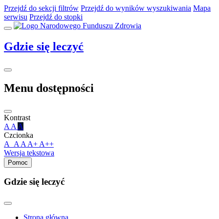
Przejdź do sekcji filtrów
Przejdź do wyników wyszukiwania
Mapa
serwisu
Przejdź do stopki
Gdzie
się leczyć
Menu dostępności
Kontrast
A
A
A
Czcionka
A_A
A
A+
A++
Wersja tekstowa
Pomoc
Gdzie się leczyć
Strona główna