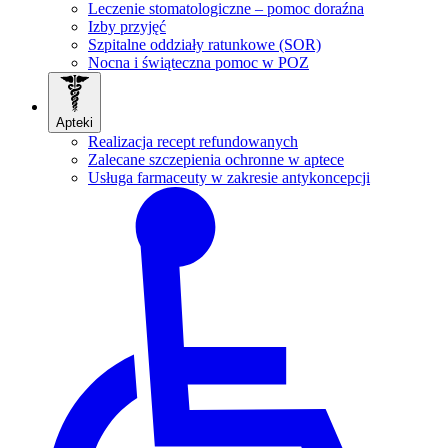
Leczenie stomatologiczne – pomoc doraźna
Izby przyjęć
Szpitalne oddziały ratunkowe (SOR)
Nocna i świąteczna pomoc w POZ
Apteki
Realizacja recept refundowanych
Zalecane szczepienia ochronne w aptece
Usługa farmaceuty w zakresie antykoncepcji