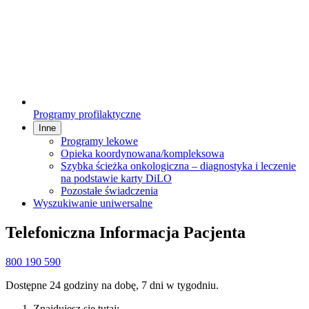
Programy profilaktyczne
Inne
Programy lekowe
Opieka koordynowana/kompleksowa
Szybka ścieżka onkologiczna – diagnostyka i leczenie
na podstawie karty DiLO
Pozostałe świadczenia
Wyszukiwanie uniwersalne
Telefoniczna Informacja Pacjenta
800 190 590
Dostępne 24 godziny na dobę, 7 dni w tygodniu.
Znajdujesz się tutaj: