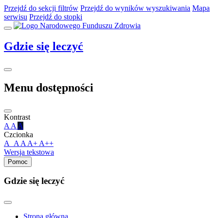
Przejdź do sekcji filtrów
Przejdź do wyników wyszukiwania
Mapa
serwisu
Przejdź do stopki
Gdzie
się leczyć
Menu dostępności
Kontrast
A
A
A
Czcionka
A_A
A
A+
A++
Wersja tekstowa
Pomoc
Gdzie się leczyć
Strona główna