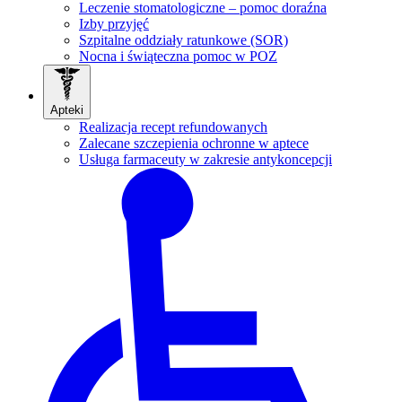
Leczenie stomatologiczne – pomoc doraźna
Izby przyjęć
Szpitalne oddziały ratunkowe (SOR)
Nocna i świąteczna pomoc w POZ
Apteki
Realizacja recept refundowanych
Zalecane szczepienia ochronne w aptece
Usługa farmaceuty w zakresie antykoncepcji