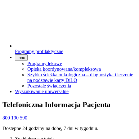
Programy profilaktyczne
Inne
Programy lekowe
Opieka koordynowana/kompleksowa
Szybka ścieżka onkologiczna – diagnostyka i leczenie
na podstawie karty DiLO
Pozostałe świadczenia
Wyszukiwanie uniwersalne
Telefoniczna Informacja Pacjenta
800 190 590
Dostępne 24 godziny na dobę, 7 dni w tygodniu.
Znajdujesz się tutaj: