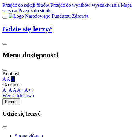
Przejdź do sekcji filtrów
Przejdź do wyników wyszukiwania
Mapa
serwisu
Przejdź do stopki
Gdzie
się leczyć
Menu dostępności
Kontrast
A
A
A
Czcionka
A_A
A
A+
A++
Wersja tekstowa
Pomoc
Gdzie się leczyć
Strona główna