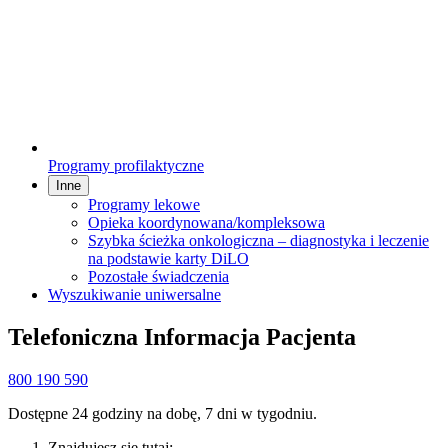
Programy profilaktyczne
Inne
Programy lekowe
Opieka koordynowana/kompleksowa
Szybka ścieżka onkologiczna – diagnostyka i leczenie
na podstawie karty DiLO
Pozostałe świadczenia
Wyszukiwanie uniwersalne
Telefoniczna Informacja Pacjenta
800 190 590
Dostępne 24 godziny na dobę, 7 dni w tygodniu.
Znajdujesz się tutaj: