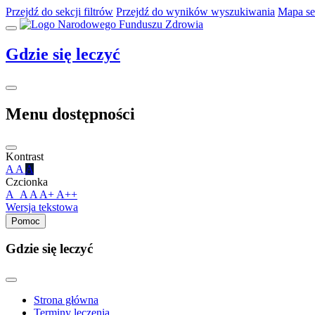
Przejdź do sekcji filtrów
Przejdź do wyników wyszukiwania
Mapa se
Gdzie
się leczyć
Menu dostępności
Kontrast
A
A
A
Czcionka
A_A
A
A+
A++
Wersja tekstowa
Pomoc
Gdzie się leczyć
Strona główna
Terminy leczenia