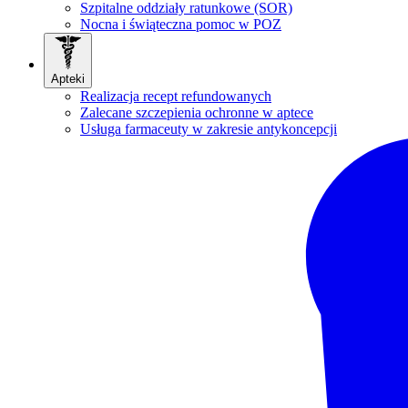
Szpitalne oddziały ratunkowe (SOR)
Nocna i świąteczna pomoc w POZ
Apteki
Realizacja recept refundowanych
Zalecane szczepienia ochronne w aptece
Usługa farmaceuty w zakresie antykoncepcji